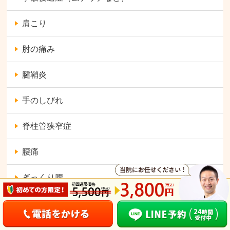
肩こり
肘の痛み
腱鞘炎
手のしびれ
脊柱管狭窄症
腰痛
ぎっくり腰
坐骨神経痛
変形性股関節症