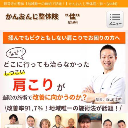
観音寺の整体【地域唯一の施術で話題！】かんおんじ整体院～佳～(yoshi)