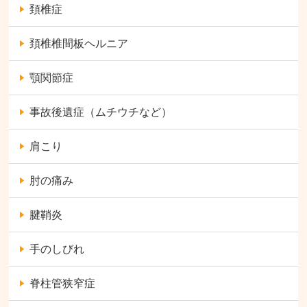
頚椎症
頚椎椎間板ヘルニア
顎関節症
事故後遺症（ムチウチなど）
肩こり
肘の痛み
腱鞘炎
手のしびれ
脊柱管狭窄症